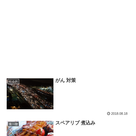
がん 対策
社会的
2018.08.18
スペアリブ 煮込み
食べ物