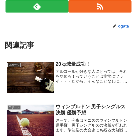
ogata
関連記事
20㎏減量成功！
スポーツ
アルコールが好きな人にとっては、それ
をやめる！っていうことは非常にツラ
イ・・・だから、そんなことなしに、体
型もキープしつつ、バランスの取れた体
を手に入れるって、実は至難の業かもし
れませんね。まさに「飲みながら体を作
る！」とでもいうのでしょう...
ウィンブルドン 男子シングルス
スポーツ
決勝 優勝予想
さーて、今夜はテニスのウィンブルドン
選手権 男子シングルスの決勝が行われ
ます。準決勝の大会史にも残る大熱戦を
制した二人による、決勝戦。優勝は、ジ