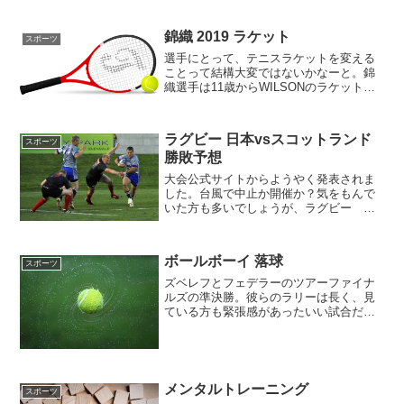
ョコビッチかアンダーソンか？どっちが
勝ってもおかしくないですよね～どっち
錦織 2019 ラケット
が勝つか?優勝予想を見て...
スポーツ
選手にとって、テニスラケットを変える
ことって結構大変ではないかなーと。錦
織選手は11歳からWILSONのラケットを
使っているけど、これが先日一挙に紹介
されていた。その時々によって、やっぱ
りチョイスするテンションとかが違うか
ラグビー 日本vsスコットランド
スポーツ
ら様々なバリエーシ...
勝敗予想
大会公式サイトからようやく発表されま
した。台風で中止か開催か？気をもんで
いた方も多いでしょうが、ラグビー ワ
ールドカップの日本戦。予選ラウンド最
終対決のスコットランドとの対戦。開催
が決定したようです！スコットランドに
ボールボーイ 落球
スポーツ
とっても、決勝トーナメン...
ズベレフとフェデラーのツアーファイナ
ルズの準決勝。彼らのラリーは長く、見
ている方も緊張感があったいい試合だっ
たけど、大切な場面でボールボーイが落
球してしまったことによって、ノーカウ
ントによるそのサービスをもう一度し直
しについて。あんなルール...
メンタルトレーニング
スポーツ