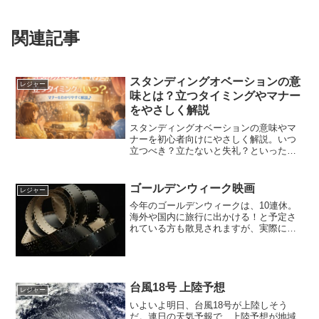
関連記事
スタンディングオベーションの意
レジャー
味とは？立つタイミングやマナー
をやさしく解説
スタンディングオベーションの意味やマ
ナーを初心者向けにやさしく解説。いつ
立つべき？立たないと失礼？といった不
安を解消し、場面別の判断ポイントもわ
かりやすく紹介します。
ゴールデンウィーク映画
レジャー
今年のゴールデンウィークは、10連休。
海外や国内に旅行に出かける！と予定さ
れている方も散見されますが、実際には
どこにも行かない・・・何の予定もな
い・・・という方もちらほら聞きますよ
～出かけるばっかりがいいわけじゃな
い！っていうことでしょうか...
台風18号 上陸予想
レジャー
いよいよ明日、台風18号が上陸しそう
だ。連日の天気予報で、上陸予想が地域