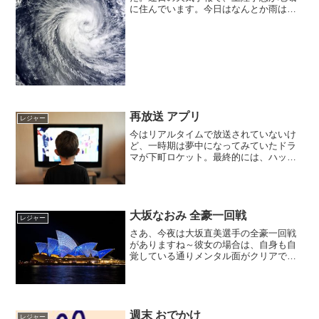
に住んでいます。今日はなんとか雨はさ
ほど強くなく、風が少しあるくらい。い
よいよ台風がやってくるのかな～という
空気感はある。どうやら、あさからスー
パーが大混雑だった模様。...
再放送 アプリ
レジャー
今はリアルタイムで放送されていないけ
ど、一時期は夢中になってみていたドラ
マが下町ロケット。最終的には、ハッピ
ーエンドになるドラマだけど、最後まで
見終わるとなんだか元気になるんですよ
ね。「あー明日も頑張ろう～！」って。
そういう気持ちにさせてく...
大坂なおみ 全豪一回戦
レジャー
さあ、今夜は大坂直美選手の全豪一回戦
がありますね～彼女の場合は、自身も自
覚している通りメンタル面がクリアでき
れば、結果はおのずとついてくると思う
ので、そこがポイントかもしれません。
どんな試合をしてくれるのか？とても楽
しみで、ワクワクしていま...
週末 おでかけ
レジャー