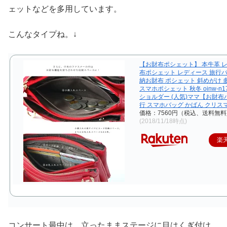
ェットなどを多用しています。
こんなタイプね。↓
【お財布ポシェット】 本牛革 
布ポシェット レディース 旅行バ
納お財布 ポシェット 斜めがけ 
スマホポシェット 秋冬 oinw-n1
ショルダー (人気)ママ【お財布
行 スマホバッグ かばん クリス
価格：7560円（税込、送料無料
(2018/11/18時点)
楽
コンサート最中は、立ったままステージに目はくぎ付け