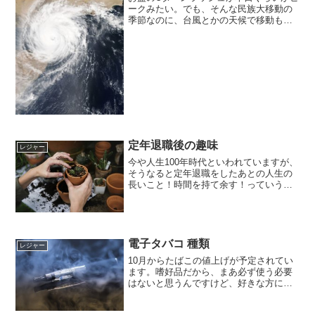
ークみたい。でも、そんな民族大移動の
季節なのに、台風とかの天候で移動もま
まならない方も続出するのでは？って思
っています。夏場はこれだから、困った
もんです。帰省するのも、一苦労です
ね・・・やっぱり通常の日...
定年退職後の趣味
レジャー
今や人生100年時代といわれていますが、
そうなると定年退職をしたあとの人生の
長いこと！時間を持て余す！っていうこ
とがないように、定年退職後の趣味って
何かしら持っていたほうがいいに決まっ
ている～って思うんです。私も週二回は
スポーツをしているの...
電子タバコ 種類
レジャー
10月からたばこの値上げが予定されてい
ます。嗜好品だから、まあ必ず使う必要
はないと思うんですけど、好きな方にと
ってはいいニュースではないですよ
ね・・・価格改定前は、駆け込み需要な