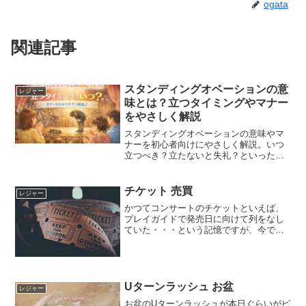
ogata
関連記事
スタンディングオベーションの意
レジャー
味とは？立つタイミングやマナー
をやさしく解説
スタンディングオベーションの意味やマ
ナーを初心者向けにやさしく解説。いつ
立つべき？立たないと失礼？といった不
安を解消し、場面別の判断ポイントもわ
かりやすく紹介します。
チケット 売買
レジャー
かつてコンサートのチケットといえば、
プレイガイドで発売日に向けて列をなし
ていた・・・という記憶ですが、今では
これだけインターネットやスマホなどが
充実しているのでそれを活用した取得に
なるのが一般的。しかも、昔と違って、
チケットの認証なども厳格...
Uターンラッシュ お盆
レジャー
お盆のUターンラッシュが本日ぐらいがピ