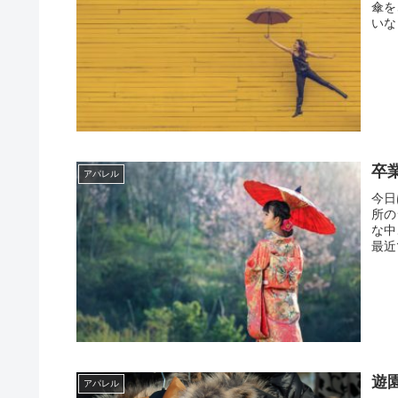
傘を
いな
卒業
アパレル
今日
所の
な中
最近
遊
アパレル