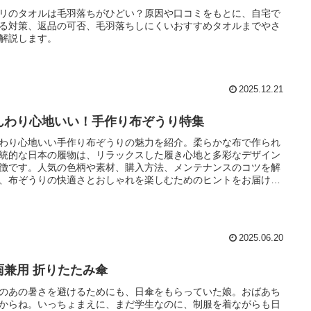
リのタオルは毛羽落ちがひどい？原因や口コミをもとに、自宅で
る対策、返品の可否、毛羽落ちしにくいおすすめタオルまでやさ
解説します。
2025.12.21
んわり心地いい！手作り布ぞうり特集
わり心地いい手作り布ぞうりの魅力を紹介。柔らかな布で作られ
統的な日本の履物は、リラックスした履き心地と多彩なデザイン
徴です。人気の色柄や素材、購入方法、メンテナンスのコツを解
、布ぞうりの快適さとおしゃれを楽しむためのヒントをお届けし
。
2025.06.20
雨兼用 折りたたみ傘
のあの暑さを避けるためにも、日傘をもらっていた娘。おばあち
からね。いっちょまえに、まだ学生なのに、制服を着ながらも日