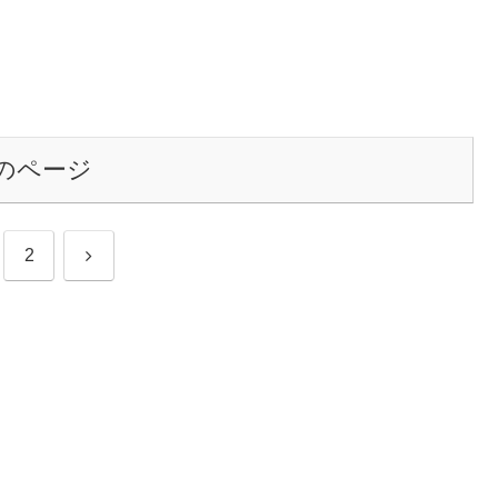
のページ
次
2
へ