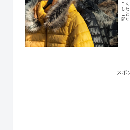
こん
した
こと
間だ
スポ