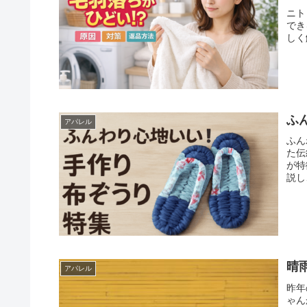
ニト
でき
しく
ふ
アパレル
ふん
た伝
が特
説し
ます
晴
アパレル
昨年
ゃん