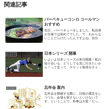
関連記事
バーベキューコンロ コールマン
レジャー
おすすめ
先日、バーベキューをしました。私自身
が主催では初めてでした。で、わからな
いことだらけだったんですよね。自分で
BBQをするのって。まー調べました。道
具をそろえるところから始めました
が・・・バーベキューコンロは何がいい
日本シリーズ 開幕
の～？とか、バーベキューに...
レジャー
いよいよ日本シリーズが本日開幕！私の
知り合いも、どうしても見に行きたいか
ら！って言って、チケット取得をチャレ
ンジしてみたようだけどやっぱり取れな
かった・・・っていうではありません
か！まあね、当たり前よね。通常よりも
競合が多いからですね～でも...
忘年会 案内
レジャー
忘年会を開催する際に、日程の選定をし
つつも、会場も探さないといけないで
す。ということで、幹事は大変！だった
りします。特に週末の金曜日などは、な