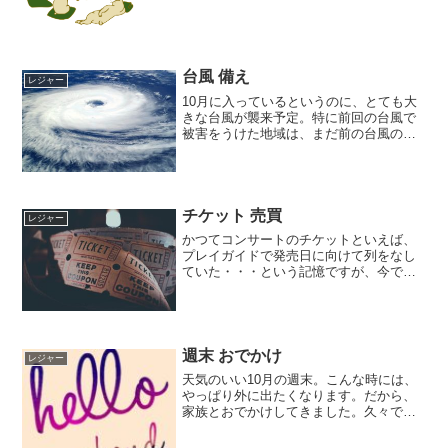
かなか場合によっては会場探しが困難だ
ったりしますよね。人数的にも多いとそ
うですし、引き受けてくれる...
台風 備え
レジャー
10月に入っているというのに、とても大
きな台風が襲来予定。特に前回の台風で
被害をうけた地域は、まだ前の台風の傷
もいえないところに、大型の台風が来る
ということでなんとも心配な週末になり
そうです。千葉県の被災地のホームセン
ターなどは、すでに台風...
チケット 売買
レジャー
かつてコンサートのチケットといえば、
プレイガイドで発売日に向けて列をなし
ていた・・・という記憶ですが、今では
これだけインターネットやスマホなどが
充実しているのでそれを活用した取得に
なるのが一般的。しかも、昔と違って、
チケットの認証なども厳格...
週末 おでかけ
レジャー
天気のいい10月の週末。こんな時には、
やっぱり外に出たくなります。だから、
家族とおでかけしてきました。久々です
ね、そんな時間も。だから、新鮮だった
かもしれません。でも、帰宅後はするこ