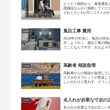
とうとう病院から、最後通告
護施設なんかに移動してくだ
どれくらい1か月にコストがか
風呂工事 費用
社会的
2018年の年末に、風呂の排水
月。ようやく、風呂工事の開
うことなんですが、おおよそ3
高齢者 相談急増
社会的
高齢者からの相談が急増して
スマホやタブレットが普及し
しいのだけど思わず、クリック
名入れが必要な寸志の
社会的
名入れが必要な寸志の正しい