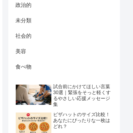
政治的
未分類
社会的
美容
食べ物
試合前にかけてほしい言葉
30選｜緊張をそっと軽くす
るやさしい応援メッセージ
集
ピザハットのサイズ比較！
あなたにぴったりな一枚は
どれ？