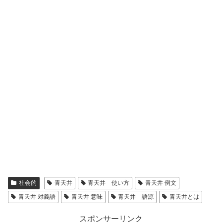
社会的
青天井
青天井 使い方
青天井 例文
青天井 対義語
青天井 意味
青天井 語源
青天井とは
スポンサーリンク