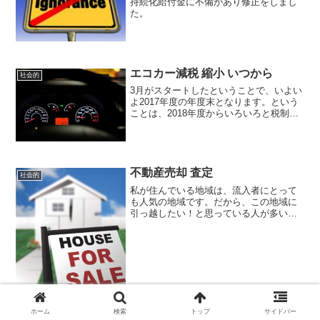
持続化給付金に不備があり修正をしまし
た。
エコカー減税 縮小 いつから
社会的
3月がスタートしたということで、いよい
よ2017年度の年度末となります。という
ことは、2018年度からいろいろと税制が
変更される前の月（年度）ということ
で、様々なものの税金が変更されます
ね。その一つがエコカー減税。2018年4月
より、エコカ...
不動産売却 査定
社会的
私が住んでいる地域は、流入者にとって
も人気の地域です。だから、この地域に
引っ越したい！と思っている人が多いよ
うで、既存の住まいの売却の依頼などが
頻繁にやってきます。というのも、古い
町だからある意味「住んでいる人の新陳
代謝」という狙いもあるん...
ホーム
検索
トップ
サイドバー