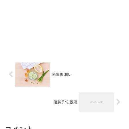
乾燥肌 潤い
優勝予想 投票