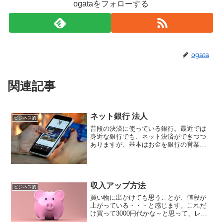
ogataをフォローする
ogata
関連記事
ネット銀行 法人
ビジネス的
普段の決済に使っている銀行。最近では
身近な銀行でも、ネット決済ができつつ
ありますが、基本はお金を銀行の営業時
間などのうちに入金をしておいたりなど
をしないといけなかったりいろんな縛り
があって手数料の問題もあります。特
に、法人や事業用の資金って...
収入アップ方法
ビジネス的
買い物に出かけても思うことが、値段が
上がっている・・・と感じます。これだ
け買って3000円代かな～と思って、レジ
でお金を用意していたら、4000円代後