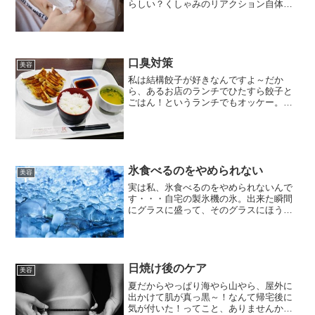
らしい？くしゃみのリアクション自体が
大きい というのが主な要因なんです
が、そのくしゃみも連続＆連発で繰り返
しなされる様がそういう風な評価を下さ
れるようです。花粉症の症状...
口臭対策
美容
私は結構餃子が好きなんですよ～だか
ら、あるお店のランチでひたすら餃子と
ごはん！というランチでもオッケー。こ
んなかんじでも、ね。でも、餃子を食べ
る時ってやっぱり気になるのがニンニク
が入っていると、匂いがね・・・？って
いう心配。おいしい食べ物に...
氷食べるのをやめられない
美容
実は私、氷食べるのをやめられないんで
す・・・自宅の製氷機の氷。出来た瞬間
にグラスに盛って、そのグラスにほうじ
茶を入れて飲む！みたいな感じです。ス
トレスやら鉄分不足がその原因といわれ
ていますが、いわゆるこれって「病気」
の一種のようで・・・（そ...
日焼け後のケア
美容
夏だからやっぱり海やら山やら、屋外に
出かけて肌が真っ黒～！なんて帰宅後に
気が付いた！ってこと、ありませんか？