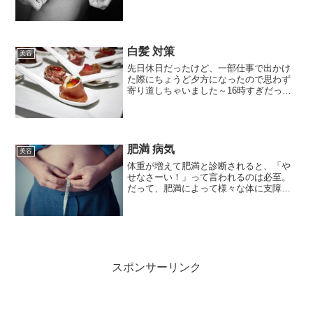
日焼け止めを塗っていたとしても、時間
がたつとその効果も薄れてくるので、適
宜日焼け止めも塗っていかないと効果が
ないようです。（汗と一緒...
白髪 対策
美容
先日休日だったけど、一部仕事で出かけ
た際にちょうど夕方になったので思わず
寄り道しちゃいました～16時すぎだった
のでちょうど「ハッピーアワー」という
ことで、生ビールが1杯無料だったんです
よ～こりゃー飲まなきゃ！でしょ。だか
ら、ビールと生ハムを...
肥満 病気
美容
体重が増えて肥満と診断されると、「や
せなさーい！」って言われるのは必至。
だって、肥満によって様々な体に支障を
きたすからと一言で片づけてしまえばそ
れまでですが・・・成人病やら動脈硬
化、糖尿病など恐ろしい病気のオンパレ
ードが肥満によって引き起こ...
スポンサーリンク