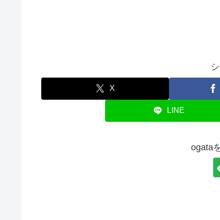
シ
X
LINE
ogat