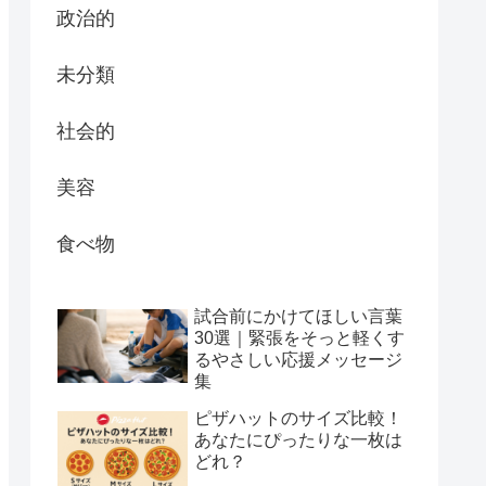
政治的
未分類
社会的
美容
食べ物
試合前にかけてほしい言葉
30選｜緊張をそっと軽くす
るやさしい応援メッセージ
集
ピザハットのサイズ比較！
あなたにぴったりな一枚は
どれ？