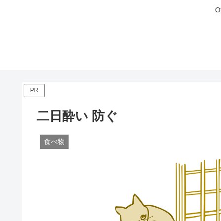
PR
二日酔い 防ぐ
食べ物