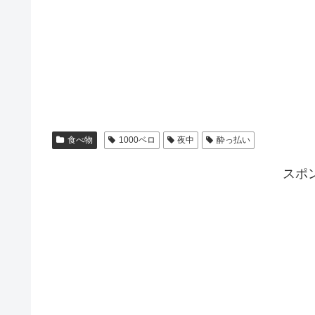
食べ物
1000ベロ
夜中
酔っ払い
スポ