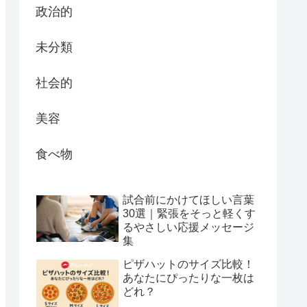
政治的
未分類
社会的
美容
食べ物
試合前にかけてほしい言葉
30選｜緊張をそっと軽くす
るやさしい応援メッセージ
集
ピザハットのサイズ比較！
あなたにぴったりな一枚は
どれ？