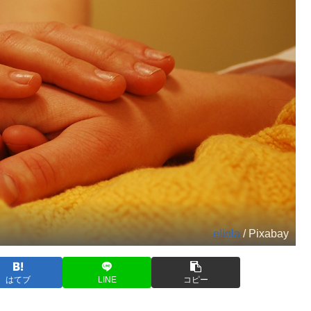
eliola
/ Pixabay
はてブ
LINE
コピー