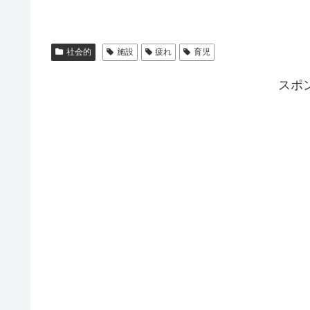
社会的
施設
疲れ
育児
スポ