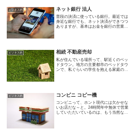
ョン分も含め相当なお得感があったの
に、今では購入代金の10％...
ネット銀行 法人
ビジネス的
普段の決済に使っている銀行。最近では
身近な銀行でも、ネット決済ができつつ
ありますが、基本はお金を銀行の営業時
間などのうちに入金をしておいたりなど
をしないといけなかったりいろんな縛り
があって手数料の問題もあります。特
に、法人や事業用の資金って...
相続 不動産売却
ビジネス的
私が住んでいる場所って、駅近くのベッ
ドタウン。地方の主要都市のベッドタウ
ンで、私ぐらいの学生を抱える家庭の人
たちが、今あえてこの地を狙って引っ越
してきている地域です。でもね、土地が
ないんですよー。しかしながら抜群の住
環境なので、需要は多いけ...
コンビニ コピー機
ビジネス的
コンビニって、ホント現代には欠かせな
いお店だな～と。24時間年中無休で営業
していただいているのは、もう当然なん
だけど。・トイレが使用可能・ATMが完
備・代金の支払い可能・商品の受け取り
可能・宅配対応も店によって可能・ギフ
トや季節の品物の予約...