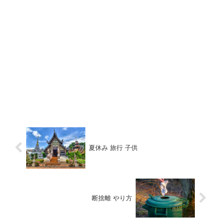
夏休み 旅行 子供
断捨離 やり方