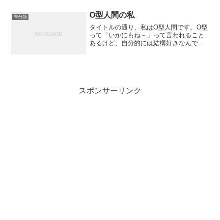
O型人間の私
未分類
タイトルの通り、私はO型人間です。O型
って「いかにもね～」って言われること
あるけど、自分的には結構好きなんです
よね。そんな他の血液型にない、O型的
な思考や特徴などを交えて、日頃の思う
ことなんかを不定期につづっていこうと
思います～よろしくお願...
スポンサーリンク