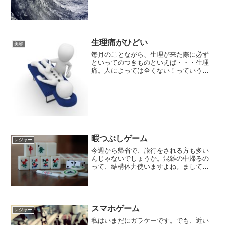
生理痛がひどい
美容
毎月のことながら、生理が来た際に必ず
といってのつきものといえば・・・生理
痛。人によっては全くない！っていう人
もいるけど、私はどちらかといえばある
ほう。月によっては生理痛がひどい時に
もあります。薬を飲んだり、じっと我慢
したりといろいろだけど、...
暇つぶしゲーム
レジャー
今週から帰省で、旅行をされる方も多い
んじゃないでしょうか。混雑の中帰るの
って、結構体力使いますよね。まして
や、今年の夏の異常な暑さであればなお
さら。時間がかかるってわかっていて
も、まとまった休みだから帰省するのっ
てある意味そうなのかもしれま...
スマホゲーム
レジャー
私はいまだにガラケーです。でも、近い