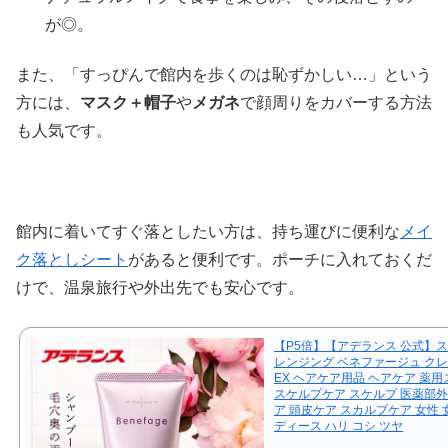
が◎。
また、「すっぴんで館内を歩くのは恥ずかしい…」という
方には、
マスク＋帽子
や
メガネ
で顔周りをカバーする方法
も人気です。
館内に着いてすぐ落としたい方は、持ち運びに便利な
メイ
ク落としシート
があると便利です。ポーチに入れておくだ
けで、温泉旅行や外出先でも安心です。
【P5倍】【アデランス 公式】
レンジング ベネファージュ ク
EX ヘアケア用品 ヘアケア 薬
スケルプケア スケルプ 医薬部外
ア 頭皮ケア スカルプケア 女性 
ディース ハリ コシ ツヤ