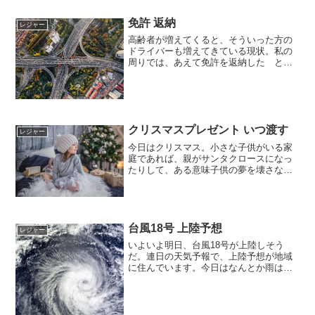
免許 返納
レジャー
高齢者が増えてくると、そういった方の
ドライバーも増えてきている現状。私の
周りでは、あえて免許を返納した とい
う方を複数人知っています。もちろん、
自主的に返納です。家族や周りから言わ
れるわけでなく、自分自身で決断の上、
返納したと聞いて、立派だ...
クリスマスプレゼント いつ渡す
レジャー
今日はクリスマス。小さな子供がいる家
庭であれば、親がサンタクロースになっ
たりして、ある意味子供の夢を壊さない
のが一般的ではないかと思います
が・・・クリスマスプレゼントの選定か
ら、渡すタイミングまで考えないといけ
ない～という感じでしょうか？そ...
台風18号 上陸予想
レジャー
いよいよ明日、台風18号が上陸しそう
だ。連日の天気予報で、上陸予想が地域
に住んでいます。今日はなんとか雨はさ
ほど強くなく、風が少しあるくらい。い
よいよ台風がやってくるのかな～という
空気感はある。どうやら、あさからスー
パーが大混雑だった模様。...