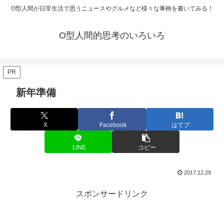
O型人間が日常生活で思うニュースやグルメなど様々な事柄を書いてみる！
O型人間的思考のいろいろ
PR
新年準備
X
Facebook
はてブ
LINE
コピー
2017.12.29
スポンサードリンク