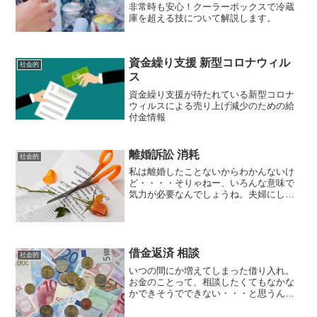
非常時も安心！クーラーボックスで冷蔵
庫を超える技について解説します。
資金繰り支援 新型コロナウィル
社会的
ス
資金繰り支援が待たれている新型コロナ
ウィルスによる売り上げ減少のための給
付金情報
離婚訴訟 消耗
社会的
私は離婚したことないからわかんないけ
ど・・・・そりゃねー、いろんな意味で
気力が必要なんでしょうね。夫婦にしか
わからないこともあるわけだし。言いた
くないことを言ったり、詮索されたり
と。自分たちで解決できない問題だった
から、訴訟ということで他人...
借金返済 相談
社会的
いつの間にか増えてしまった借り入れ。
お金のことって、相談したくてもなかな
かできそうでできない・・・と思うんで
す。特に、身内なんかだと心配の元にな
るので、一人で抱え込んでいるのではな