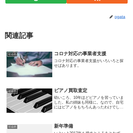
ogata
関連記事
コロナ対応の事業者支援
社会的
コロナ対応の事業者支援がいろいろと探
せばあります。
ピアノ買取査定
社会的
幼いころ、10年ほどピアノを習っていま
した。私の姉妹も同様に。なので、自宅
にはピアノをもちろんあったわけでし
て・・・でも、今となっては家族のだれ
もピアノを弾きません。もったいないよ
ね・・・使っているときには、きちんと
新年準備
ピアノの手入れをして調律...
社会的