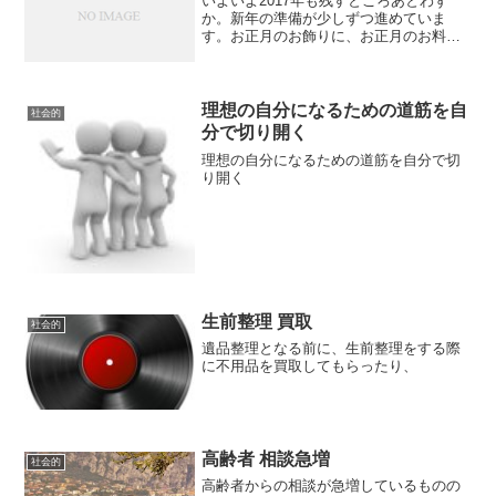
いよいよ2017年も残すところあとわず
か。新年の準備が少しずつ進めていま
す。お正月のお飾りに、お正月のお料
理。そして大掃除。なにかとあわただし
くて、肝心な日頃のご飯のことを忘れて
いた！という有様・・・日頃こそ大切な
のにねー。 (adsbyg...
理想の自分になるための道筋を自
社会的
分で切り開く
理想の自分になるための道筋を自分で切
り開く
生前整理 買取
社会的
遺品整理となる前に、生前整理をする際
に不用品を買取してもらったり、
高齢者 相談急増
社会的
高齢者からの相談が急増しているものの