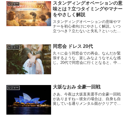
スタンディングオベーションの意
レジャー
味とは？立つタイミングやマナー
をやさしく解説
スタンディングオベーションの意味やマ
ナーを初心者向けにやさしく解説。いつ
立つべき？立たないと失礼？といった不
安を解消し、場面別の判断ポイントもわ
かりやすく紹介します。
同窓会 ドレス 20代
レジャー
久々に会う同窓会での再会。なんだか緊
張するような、楽しみなようなそんな感
じ。20代で同窓会に行くとなると、中高
生などの若かりしときの同窓会なんだろ
うな～20代頃だと、周りからの見た目と
かも気になるから、同窓会という非日常
の機会に高揚感も高ま...
大坂なおみ 全豪一回戦
レジャー
さあ、今夜は大坂直美選手の全豪一回戦
がありますね～彼女の場合は、自身も自
覚している通りメンタル面がクリアでき
れば、結果はおのずとついてくると思う
ので、そこがポイントかもしれません。
どんな試合をしてくれるのか？とても楽
しみで、ワクワクしていま...