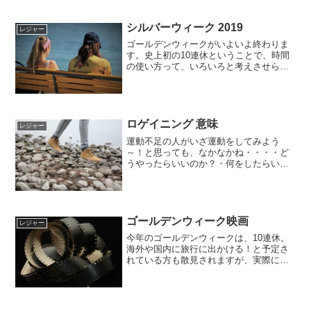
シルバーウィーク 2019
レジャー
ゴールデンウィークがいよいよ終わりま
す。史上初の10連休ということで、時間
の使い方って、いろいろと考えさせられ
たんじゃないかな？私はお休みの3日間だ
けがホントお休み～っていう感じだった
ので、それ以外は仕事に家事に普段通り
の生活でした。だから...
ロゲイニング 意味
レジャー
運動不足の人がいざ運動をしてみよう
～！と思っても、なかなかね・・・・ど
うやったらいいのか？・何をしたらいい
のか？・いつするの？など、実は始める
までにいろんなハードルがあるんじゃな
いかなーって思います。そんななか、
今、ロゲイニングっていうのが...
ゴールデンウィーク映画
レジャー
今年のゴールデンウィークは、10連休。
海外や国内に旅行に出かける！と予定さ
れている方も散見されますが、実際には
どこにも行かない・・・何の予定もな
い・・・という方もちらほら聞きますよ
～出かけるばっかりがいいわけじゃな
い！っていうことでしょうか...