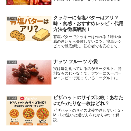
に納めている方は、ふるさと納税を活用
するとその控除が受けられるってご存知
ですか？そのためには、本日中にふるさ
クッキーに有塩バターはアリ？
と納税による納付を完了し...
食べ物
味・食感・おすすめレシピ・代用
方法を徹底解説！
有塩バターでクッキーは作れる？味や食
感の違いから失敗しないコツ、簡単レシ
ピまで徹底解説。初心者でも安心して作
れる女性向けガイドです。
ナッツ フルーツ 小袋
食べ物
実は毎朝食べているのがヨーグルト。特
別なものじゃなくて、フツーにスーパー
やコンビニで売っているヨーグルトにナ
ッツとかフルーツを入れます。フルーツ
も生のものじゃなくてドライフルーツだ
ったりしますが、これがねいい甘みを出
してくれるのでプレーンヨ...
ピザハットのサイズ比較！あなた
食べ物
にぴったりな一枚はどれ？
ピザハットのサイズ比較で迷わない！S・
M・Lの違いと選び方をわかりやすく解
説。