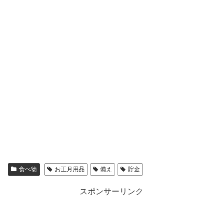
食べ物
お正月用品
備え
貯金
スポンサーリンク