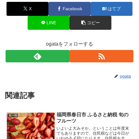
X
Facebook
はてブ
LINE
コピー
ogataをフォローする
ogata
関連記事
福岡県春日市 ふるさと納税 旬の
食べ物
フルーツ
いよいよ大みそか。ということは年度末
でもありますので、住民税などは今日が
いわゆる〆切になります。住民税を大い