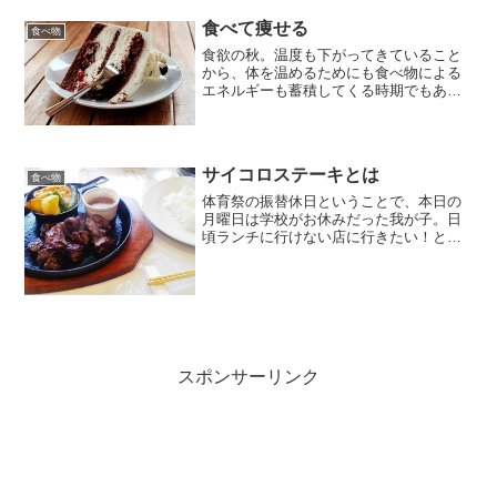
食べて痩せる
食べ物
食欲の秋。温度も下がってきていること
から、体を温めるためにも食べ物による
エネルギーも蓄積してくる時期でもあり
ますね。しかも、食べ物がおいしくなる
季節。だからこそ、食が進むんですよね
～でも、食が進むということは、自分が
必要とされる量よりも多め...
サイコロステーキとは
食べ物
体育祭の振替休日ということで、本日の
月曜日は学校がお休みだった我が子。日
頃ランチに行けない店に行きたい！とい
うことだったので、ステーキとハンバー
グの店に行きました。で、ここはステー
キやろ！ということで頼んだのがステー
キランチ 150gでした...
スポンサーリンク