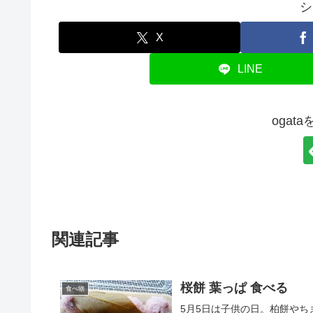
シ
X
LINE
ogat
関連記事
桜餅 葉っぱ 食べる
食べ物
5月5日は子供の日。柏餅や