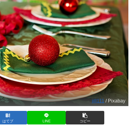
jill111
/ Pixabay
はてブ
LINE
コピー