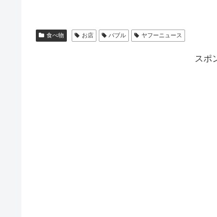
食べ物
お店
バブル
ヤフーニュース
スポ