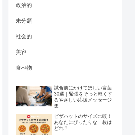
政治的
未分類
社会的
美容
食べ物
試合前にかけてほしい言葉
30選｜緊張をそっと軽くす
るやさしい応援メッセージ
集
ピザハットのサイズ比較！
あなたにぴったりな一枚は
どれ？