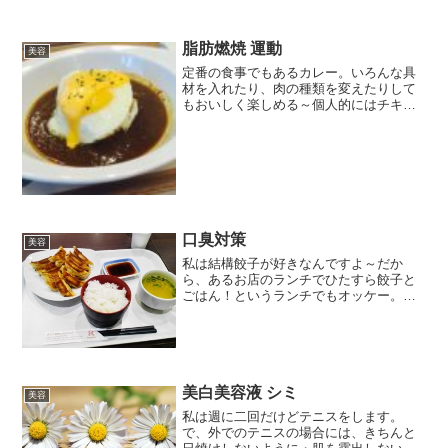
脂肪燃焼 運動
美容
定番の食事でもあるカレー。いろんな具
材を入れたり、肉の種類を変えたりして
もおいしく楽しめる～個人的にはチキン
を利用したカレーは好きだけど、今回は
自宅に牛肉の切り落としがあったので、
それを利用して作ってみたよ～カレーを
食べることによって、代謝...
口臭対策
美容
私は結構餃子が好きなんですよ～だか
ら、あるお店のランチでひたすら餃子と
ごはん！というランチでもオッケー。こ
んなかんじでも、ね。でも、餃子を食べ
る時ってやっぱり気になるのがニンニク
が入っていると、匂いがね・・・？って
いう心配。おいしい食べ物に...
美白美容液 シミ
美容
私は週に二回だけどテニスをします。
で、外でのテニスの場合には、きちんと