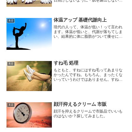
日焼けしないように・肌を露出しないよ
うにする・日焼け止めを塗るというのを
季節を問わず行っています。そうしない
と、顔だけじゃなくて手足ともに真っ黒
になってしまうんですよね・...
体温アップ 基礎代謝向上
美容
現代の人って、体温が低い！って言われ
ます。体温が低いと、代謝が落ちてしま
い、結果的に体に脂肪がついて痩せにく
い体質になるといわれています。体温っ
て、何度あります？我が家の子どもは、
35度台だから、ちょっと低いかなー？
と。結果的に悪循環になる...
すね毛 処理
美容
もともと、すねにはすね毛ってあまりな
かったんですね。もちろん、まったくな
いっていうわけではありません。すね毛
があっても、ほとんど目立っていなかっ
た という感じです。しかし、出産後そ
れが一変したんですね。もう、ほってお
いたら、すね毛ぼーぼー！...
顔汗抑えるクリーム 市販
美容
顔汗を抑えるクリームで市販品でいいも
のはないか？探してみました。