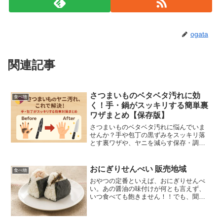
ogata
関連記事
さつまいものベタベタ汚れに効
食べ物
く！手・鍋がスッキリする簡単裏
ワザまとめ【保存版】
さつまいものベタベタ汚れに悩んでいま
せんか？手や包丁の黒ずみをスッキリ落
とす裏ワザや、ヤニを減らす保存・調理
のコツを紹介！
おにぎりせんべい 販売地域
食べ物
おやつの定番といえば、おにぎりせんべ
い。あの醤油の味付けが何とも言えず、
いつ食べても飽きません！！でも、聞い
たところによると、販売地域が限定され
ているというではありませんか！おにぎ
りせんべいが全国的なものじゃないって