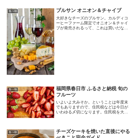
いうのにはびっくりでした...
ブルサン オニオン＆チャイブ
食べ物
大好きなチーズのブルサン。カルディコ
ーヒーファーム限定でオニオン＆チャイ
ブが発売されるって、これは買いだな～
今あるフレーバーももちろん好きだけ
ど、オニオン系のフレーバーって、ドリ
ンクの邪魔をしないのでとっても優秀。
もちろん、ブルサンのあのテ...
福岡県春日市 ふるさと納税 旬の
食べ物
フルーツ
いよいよ大みそか。ということは年度末
でもありますので、住民税などは今日が
いわゆる〆切になります。住民税を大い
に納めている方は、ふるさと納税を活用
するとその控除が受けられるってご存知
ですか？そのためには、本日中にふるさ
チーズケーキを焼いた直後にやる
と納税による納付を完了し...
食べ物
べきこと完全ガイド