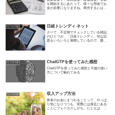
を開始するにあたって、様々な用途でお
金が必要になりますね。商売するには、
ある程度の資金を用意する必要がありま
すが、最初からその資金が「すべて自分
で用意できるか？」といえば、なかなか
難しいのではないでしょう...
日経トレンディ ネット
ビジネス的
さーて、不定期でチェックしている雑誌
のひとつが、「日経トレンディ」旬な話
題をいろいろと展開しているので、購入
の際などにも役立てています。たとえ
ば、パソコンなど。自分の欲しいスペッ
クを探すのって、大変だけどそれが一目
瞭然で見つけられたのは、日...
ChatGTPを使ってみた感想
ビジネス的
ChatGTPを使ってみた感想と今後の使い
方について触れてみる
収入アップ方法
ビジネス的
将来のお金にまつわることって、やっぱ
り気になりつつも、実際には身近にある
ことにフォーカスしがち。たとえば、私
の場合だったら、子供がいるので、もう