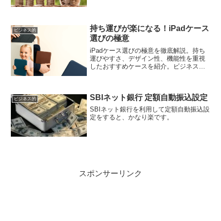
少ししたら大学にかかる費用のことと
か・・・もちろん、現在進行形の学費や
課外活動費など、進級するご...
持ち運びが楽になる！iPadケース
ビジネス的
選びの極意
iPadケース選びの極意を徹底解説。持ち
運びやすさ、デザイン性、機能性を重視
したおすすめケースを紹介。ビジネスシ
ーンや旅行時に最適なケースもチェッ
ク！コストパフォーマンスに優れた100均
や無印良品のケースも要注目。
SBIネット銀行 定額自動振込設定
ビジネス的
SBIネット銀行を利用して定額自動振込設
定をすると、かなり楽です。
スポンサーリンク