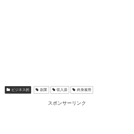
ビジネス的
副業
収入源
終身雇用
スポンサーリンク