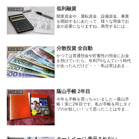
低利融資
ビジネス的
開業資金や、運転資金、設備資金。事業
を開始するにあたって、様々な用途でお
金が必要になりますね。商売するには、
ある程度の資金を用意する必要がありま
すが、最初からその資金が「すべて自分
で用意できるか？」といえば、なかなか
難しいのではないでしょう...
分散投資 全自動
ビジネス的
かつては普通預金や貯蓄性の預金にお金
を預けていたら、年利7%なんていう時代
があったんだけど・・・私は実はあまり
よく知りません。まだ小さいころだった
から。もちろん、そのころの貸出金利も
高かったわけですが、そんな時代ですか
らお金って増えやすかっ...
蔭山手帳 2年目
ビジネス的
今年も手帳を買っちゃいました～蔭山手
帳！実に2年目です。私が手帳を同じタイ
プのが欲しい！って思ったことは今まで
なかったんですけど、この手帳は秀逸で
したね。・・・実は2018年分はある方か
ら手帳をいただいていたのでそれを使お
うと思ったんだけど...
ホームページ 表示されない