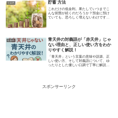
貯蓄 方法
社会的
これだけの低金利。果たしていつまでこ
んな状態が続くのだろうか？預金に預け
ていても、恐ろしく増えないわけですか
ら、これで貯蓄の一環と考えても全く致
し方ない・・・ということは、お金を増
やすためには貯蓄方法を考えないといけ
ないことになりますね。預...
青天井の対義語が「赤天井」じゃ
社会的
ない理由と、正しい使い方をわか
りやすく解説！
「青天井」という言葉の意味や語源、正
しい使い方、そして対義語について、ゆ
ったりとした優しい口調で丁寧に解説し
ていきます。特に女性の読者の方にも、
日常や仕事の場面で自然に使えるよう
に、“例え話”や“やわらかい表現”をまじえ
ながら読みやすさを重...
スポンサーリンク