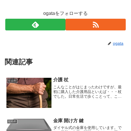
ogataをフォローする
ogata
関連記事
介護 杖
社会的
こんなことがはじまったわけですが、最
初に購入した介護用品といえば・・・杖
でした。日常生活で歩くことって、こう
も難しくなってくるんだなーっていうの
が、介護が始まることによって痛感する
出来事でした。その杖も、実は気軽に100
均とかでも販売してい...
金庫 開け方 鍵
社会的
ダイヤル式の金庫を使用しています。で