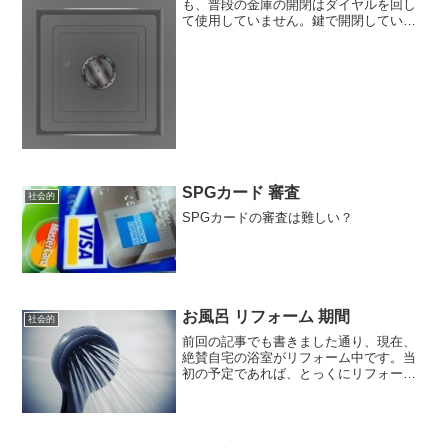
も、普段の金庫の開閉はダイヤルを回し
て使用していません。鍵で開閉している
んですね。で、ダイヤルはどうしている
か？というと、テープで固定して、ダイ
ヤルが回らないようにしています。実は
やってみてわかるんですけ...
SPGカード 審査
社会的
SPGカードの審査は難しい？
お風呂 リフォーム 期間
社会的
前回の記事でも書きました通り、現在、
絶賛自宅の浴室がリフォーム中です。当
初の予定であれば、とっくにリフォーム
も終わり、快適なお風呂ライフを満喫し
ている最中ですが・・・実際は違うんで
すよ～解体→コンクリートを張って、し
ばし乾燥をした後ここまで...