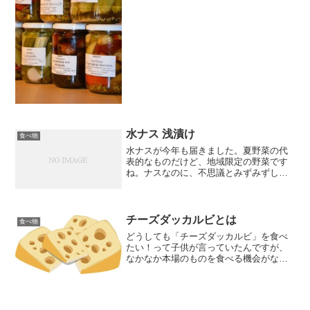
れるものってやっぱり必要なんですよ
ね。それが大根だったりします。とりわ
け大根の漬物って、そういう...
水ナス 浅漬け
食べ物
水ナスが今年も届きました。夏野菜の代
表的なものだけど、地域限定の野菜です
ね。ナスなのに、不思議とみずみずしい
わけで、水ナスってよく言ったもんだな~
と思いました。そのままかじってもみず
みずしさが現れるので、普通のナスから
比べたら不思議かもしれ...
チーズダッカルビとは
食べ物
どうしても「チーズダッカルビ」を食べ
たい！って子供が言っていたんですが、
なかなか本場のものを食べる機会がなか
ったので仕方なしに自宅で作ることにな
りました。この話が聞かされるまでに
「チーズダッカルビとは」って私は思っ
ていたけど、同じ風におもっ...