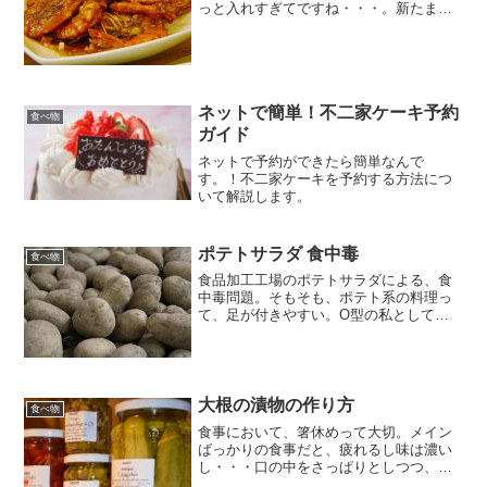
っと入れすぎてですね・・・。新たまね
ぎをエビチリに入れていたんですが、辛
さは緩和できなかった残念なエビチリで
した。まあね、おかげでビールが進む進
む～いいのか悪いのかわか...
ネットで簡単！不二家ケーキ予約
食べ物
ガイド
ネットで予約ができたら簡単なんで
す。！不二家ケーキを予約する方法につ
いて解説します。
ポテトサラダ 食中毒
食べ物
食品加工工場のポテトサラダによる、食
中毒問題。そもそも、ポテト系の料理っ
て、足が付きやすい。O型の私として
は、同じ料理を作るのでも、家族の人数
分以上の料理を作る傾向にあります。
（一杯食べたいじゃない）ポテトサラダ
にカレーとか。だって翌日食べ...
大根の漬物の作り方
食べ物
食事において、箸休めって大切。メイン
ばっかりの食事だと、疲れるし味は濃い
し・・・口の中をさっぱりとしつつ、味
覚を取り戻すためにもそれを中和してく